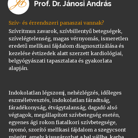
Prof. Dr. Jánosi András
Szív- és érrendszeri panaszai vannak?
Szívritmus zavarok, szívbillentyű betegségek,
szívelégtelenség, magas vérnyomás, ismeretlen
eredetű mellkasi fájdalom diagnosztizálása és
kezelése évtizedek alatt szerzett kardiológiai,
belgyógyászati tapasztalata és gyakorlata
alapján.
Indokolatlan légszomj, nehézlégzés, időleges
eszméletvesztés, indokolatlan fáradtság,
fáradékonyság, étvágytalanság, dagadó alsó
végtagok, megállapított szívbetegség esetén,
egyenes ági rokon fiatalkori szívbetegsége,
nyomó, szorító mellkasi fájdalom a szegycsont
mögött, amely kisugározhat a bal vállba, karba,